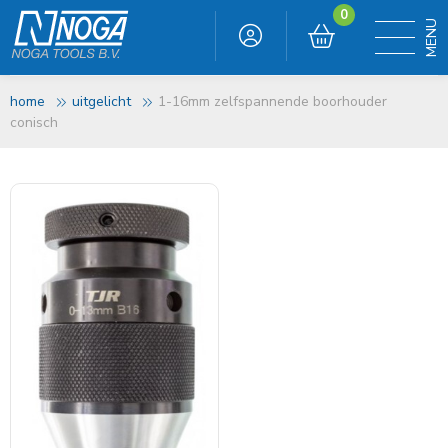
0
home
uitgelicht
1-16mm zelfspannende boorhouder
conisch