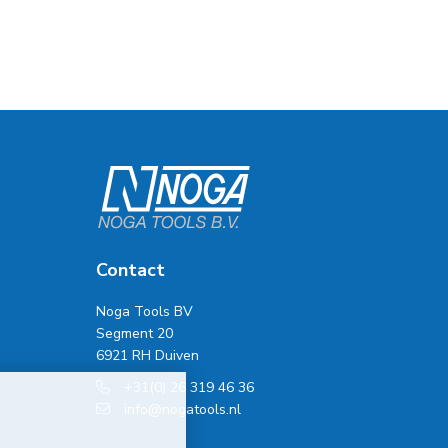
Contact
Noga Tools BV
Segment 20
6921 RH Duiven
+31(0) 26 319 46 36
info@nogatools.nl