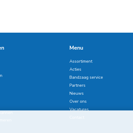
en
Menu
Assortiment
Acties
en
Bandzaag service
Partners
Nieuws
Over ons
Vacatures
pannen
Contact
smeren