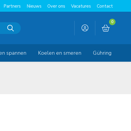
Partners
Nieuws
Over ons
Vacatures
Contact
0
en spannen
Koelen en smeren
Gühring