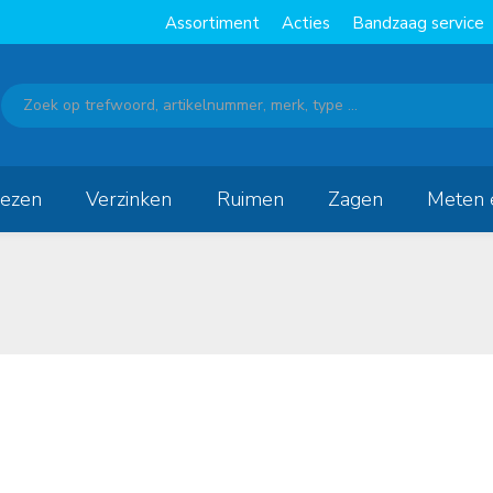
Assortiment
Acties
Bandzaag service
rezen
Verzinken
Ruimen
Zagen
Meten 