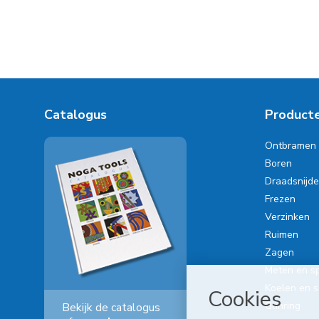
Catalogus
Product
Ontbramen
Boren
Draadsnijd
Frezen
Verzinken
Ruimen
Zagen
Meten en s
Koelen en 
Cookies
Gühring
Bekijk de catalogus