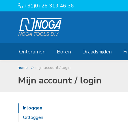
+31(0) 26 319 46 36
Ontbramen
Boren
Draadsnijden
F
home
mijn account / login
Mijn account / login
Inloggen
Uitloggen