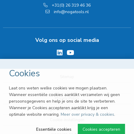
+31(0) 26 319 46 36
info@nogatools.nl
Volg ons op social media
Cookies
Sitemap
Disclaimer
Laat ons weten welke cookies we mogen plaatsen.
Wanneer essentiële cookies aanklikt verzamelen wij geen
Privacy Policy
persoonsgegevens en help je ons de site te verbeteren.
Wanneer je Cookies accepteren aanklikt krijg je een
Algemene voorwaarden
optimale website ervaring.
Meer over privacy & cookies
.
Cookie-instellingen
Essentiële cookies
Cookies accepteren