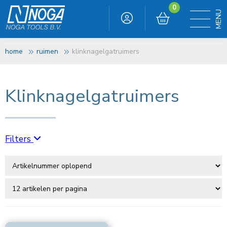
0
home
ruimen
klinknagelgatruimers
Klinknagelgatruimers
Filters
Te bewerken materiaal
Alu hard (kortspanig)
(32)
Alu zacht (langspanig)
(32)
Gietijzer hard
(32)
Gietijzer zacht
(32)
Koper
(32)