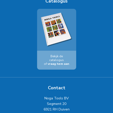
Catalogus
Bekijk de
catalogus
of
vraag hem aan
Contact
Noga Tools BV
Segment 20
6921 RH Duiven