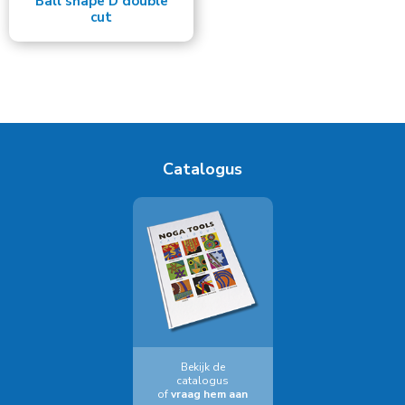
Ball shape D double
cut
Catalogus
Bekijk de
catalogus
of
vraag hem aan