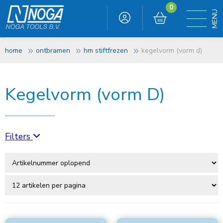
0
home
ontbramen
hm stiftfrezen
kegelvorm (vorm d)
Kegelvorm (vorm D)
Filters
Tandvorm
1 alu
(7)
3 fine
(10)
6 uni
(22)