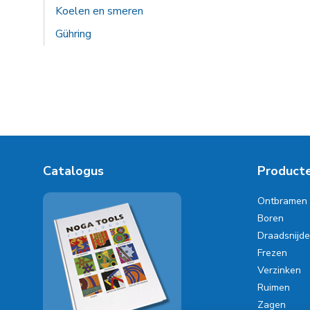
Koelen en smeren
Gühring
Catalogus
Product
Ontbramen
Boren
Draadsnijd
Frezen
Verzinken
Ruimen
Zagen