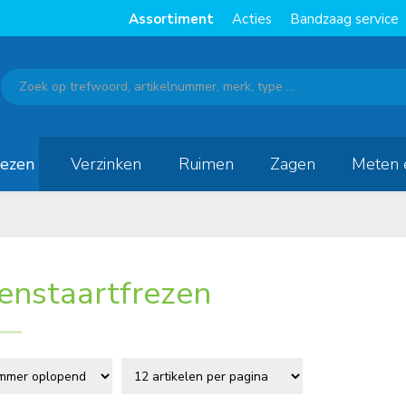
Assortiment
Acties
Bandzaag service
rezen
Verzinken
Ruimen
Zagen
Meten 
enstaartfrezen