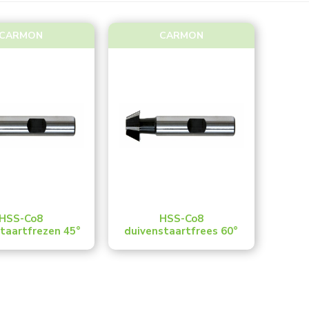
CARMON
CARMON
HSS-Co8
HSS-Co8
taartfrezen 45°
duivenstaartfrees 60°