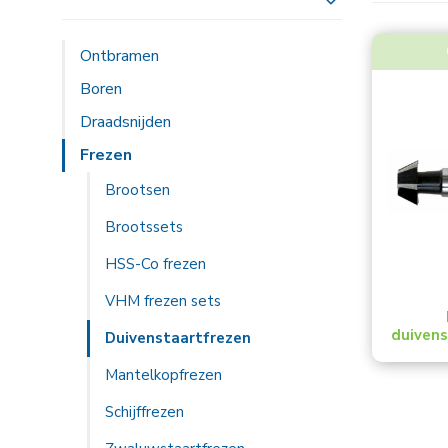
Toon meer
Ontbramen
Boren
Draadsnijden
Frezen
Brootsen
Brootssets
HSS-Co frezen
VHM frezen sets
duivens
Duivenstaartfrezen
Mantelkopfrezen
Schijffrezen