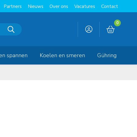
Partners
Nieuws
Over ons
Vacatures
Contact
0
en spannen
Koelen en smeren
Gühring