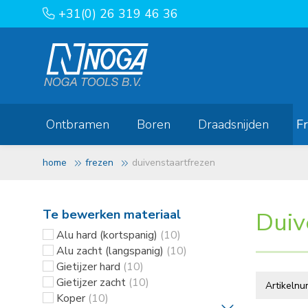
+31(0) 26 319 46 36
Ontbramen
Boren
Draadsnijden
F
home
frezen
duivenstaartfrezen
Te bewerken materiaal
Duiv
Alu hard (kortspanig)
(10)
Alu zacht (langspanig)
(10)
Gietijzer hard
(10)
Gietijzer zacht
(10)
Koper
(10)