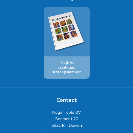
Bekijk de
catalogus
of
vraag hem aan
Contact
Noga Tools BV
Segment 20
6921 RH Duiven