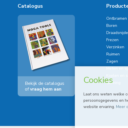
Catalogus
Product
Ontbramen
Boren
Draadsnijd
Frezen
Verzinken
Ruimen
Zagen
Meten en s
Koelen en 
Cookies
Gühring
Bekijk de catalogus
of
vraag hem aan
Laat ons weten welke c
persoonsgegevens en hel
website ervaring.
Meer o