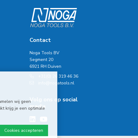
Contact
Noga Tools BV
Segment 20
6921 RH Duiven
+31(0) 26 319 46 36
info@nogatools.nl
Volg ons op social
amelen wij geen
media
t krijg je een optimale
Cookies accepteren