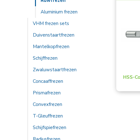
Ruwfrezen
Aluminium frezen
VHM frezen sets
Duivenstaartfrezen
Mantelkopfrezen
Schijffrezen
Zwaluwstaartfrezen
HSS-Co
Concaaffrezen
Prismafrezen
Convexfrezen
T-Gleuffrezen
Schijfspiefrezen
Radiusfrezen