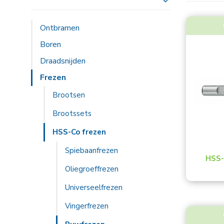
Toon meer
Ontbramen
Boren
Draadsnijden
Frezen
Brootsen
Brootssets
HSS-Co frezen
Spiebaanfrezen
HSS-
Oliegroeffrezen
Universeelfrezen
Vingerfrezen