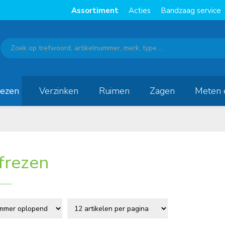
Assortiment
Acties
Bandzaag service
rezen
Verzinken
Ruimen
Zagen
Meten 
frezen