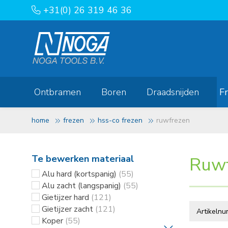
+31(0) 26 319 46 36
Ontbramen
Boren
Draadsnijden
F
home
frezen
hss-co frezen
ruwfrezen
Te bewerken materiaal
Ruw
Alu hard (kortspanig)
(55)
Alu zacht (langspanig)
(55)
Gietijzer hard
(121)
Gietijzer zacht
(121)
Koper
(55)