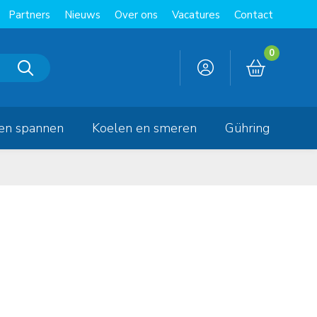
Partners
Nieuws
Over ons
Vacatures
Contact
0
en spannen
Koelen en smeren
Gühring