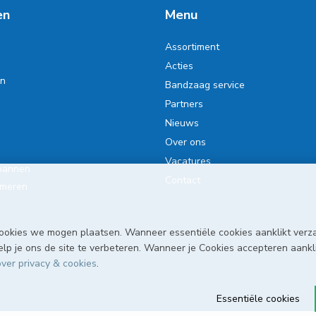
en
Menu
Assortiment
Acties
en
Bandzaag service
Partners
Nieuws
Over ons
Vacatures
pannen
Contact
smeren
ookies we mogen plaatsen. Wanneer essentiële cookies aanklikt verz
p je ons de site te verbeteren. Wanneer je Cookies accepteren aanklik
ver privacy & cookies
.
Essentiële cookies