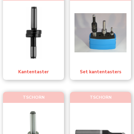
Kantentaster
Set kantentasters
TSCHORN
TSCHORN