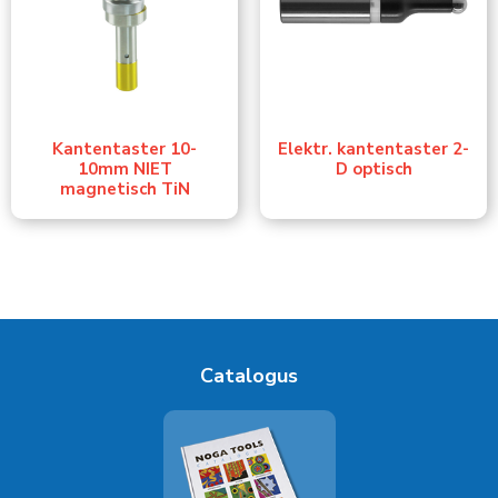
Kantentaster 10-
Elektr. kantentaster 2-
10mm NIET
D optisch
magnetisch TiN
Catalogus