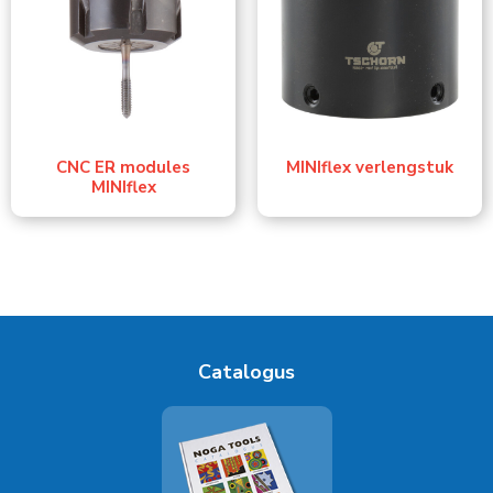
CNC ER modules
MINIflex verlengstuk
MINIflex
Catalogus