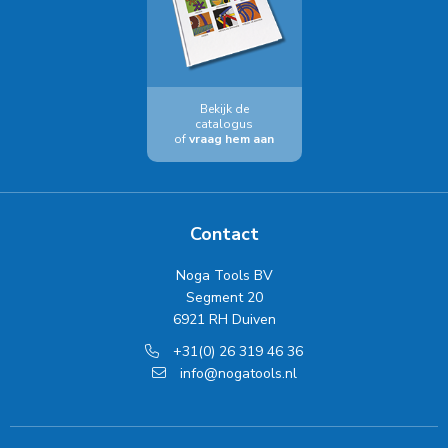
Bekijk de
catalogus
of
vraag hem aan
Contact
Noga Tools BV
Segment 20
6921 RH Duiven
+31(0) 26 319 46 36
info@nogatools.nl