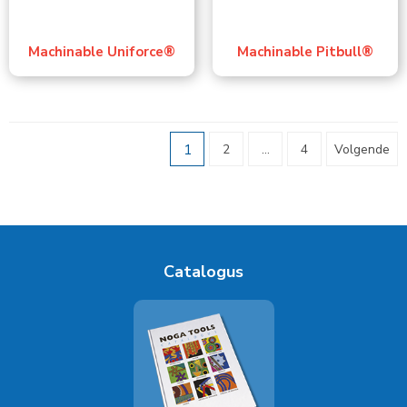
Machinable Uniforce®
Machinable Pitbull®
1
2
...
4
Volgende
Catalogus