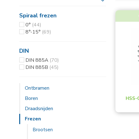
Toon meer
Spiraal frezen
0°
(44)
8°-15°
(69)
DIN
DIN 885A
(70)
DIN 885B
(45)
Ontbramen
Boren
HSS-C
Draadsnijden
Frezen
Brootsen