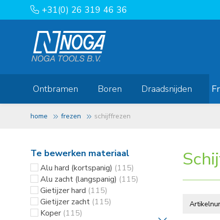
+31(0) 26 319 46 36
Ontbramen
Boren
Draadsnijden
F
home
frezen
schijffrezen
Te bewerken materiaal
Schi
Alu hard (kortspanig)
(115)
Alu zacht (langspanig)
(115)
Gietijzer hard
(115)
Gietijzer zacht
(115)
Koper
(115)