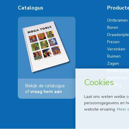
Catalogus
Product
Ontbramen
Boren
Draadsnijd
Frezen
Verzinken
Ruimen
Zagen
Meten en s
Koelen en 
Cookies
Gühring
Bekijk de catalogus
of
vraag hem aan
Laat ons weten welke c
persoonsgegevens en hel
website ervaring.
Meer o