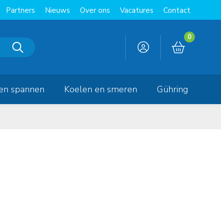
Partners
Nieuws
Over ons
Vacatures
Contact
0
en spannen
Koelen en smeren
Gühring