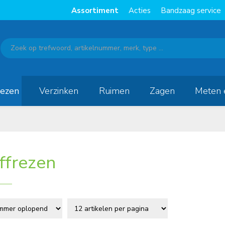
Assortiment
Acties
Bandzaag service
rezen
Verzinken
Ruimen
Zagen
Meten 
jffrezen