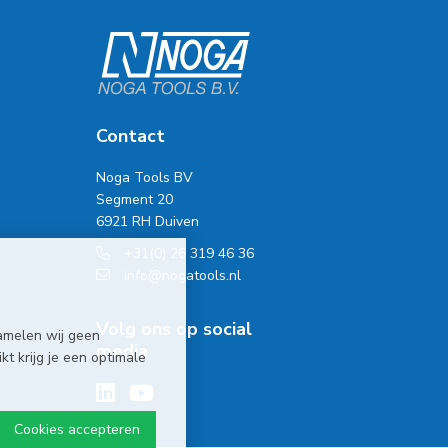
Contact
Noga Tools BV
Segment 20
6921 RH Duiven
+31(0) 26 319 46 36
info@nogatools.nl
Volg ons op social
amelen wij geen
media
t krijg je een optimale
Cookies accepteren