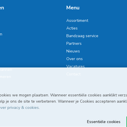
en
Menu
Assortiment
Acties
en
Bandzaag service
Partners
Nieuws
Over ons
Vacatures
pannen
Contact
smeren
ookies we mogen plaatsen. Wanneer essentiële cookies aanklikt verz
p je ons de site te verbeteren. Wanneer je Cookies accepteren aanklik
ver privacy & cookies
.
Essentiële cookies