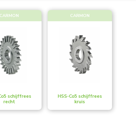
CARMON
CARMON
o5 schijffrees
HSS-Co5 schijffrees
recht
kruis