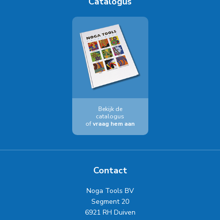
Catalogus
Bekijk de
catalogus
of
vraag hem aan
Contact
Noga Tools BV
Segment 20
6921 RH Duiven