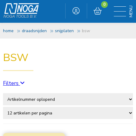
0
home
draadsnijden
snijplaten
bsw
BSW
Filters
Te bewerken materiaal
Alu hard (kortspanig)
(17)
Alu zacht (langspanig)
(17)
Gietijzer hard
(17)
Gietijzer zacht
(17)
Staal <600 N / mm2
(17)