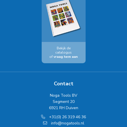
Bekijk de
catalogus
of
vraag hem aan
Contact
Noga Tools BV
Segment 20
6921 RH Duiven
+31(0) 26 319 46 36
info@nogatools.nl