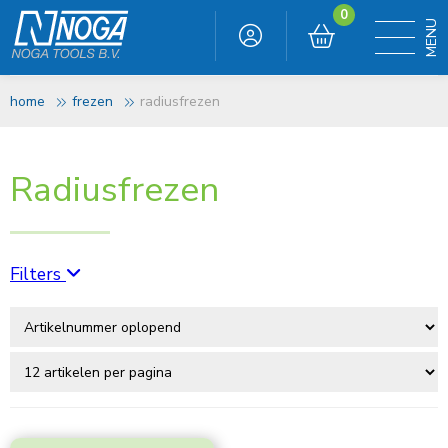
0
home
frezen
radiusfrezen
Radiusfrezen
Filters
Te bewerken materiaal
Alu hard (kortspanig)
(29)
Alu zacht (langspanig)
(29)
Gietijzer hard
(29)
Gietijzer zacht
(29)
Koper
(29)