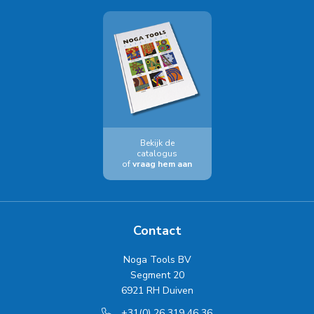
Bekijk de
catalogus
of
vraag hem aan
Contact
Noga Tools BV
Segment 20
6921 RH Duiven
+31(0) 26 319 46 36