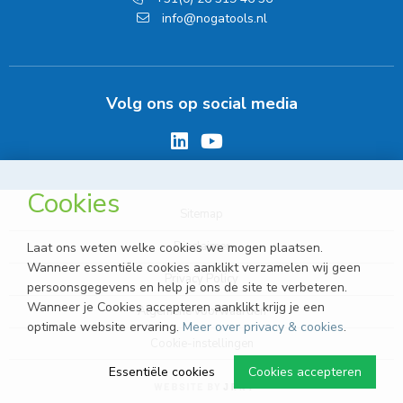
info@nogatools.nl
Volg ons op social media
Cookies
Sitemap
Disclaimer
Laat ons weten welke cookies we mogen plaatsen.
Wanneer essentiële cookies aanklikt verzamelen wij geen
Privacy Policy
persoonsgegevens en help je ons de site te verbeteren.
Wanneer je Cookies accepteren aanklikt krijg je een
Algemene voorwaarden
optimale website ervaring.
Meer over privacy & cookies
.
Cookie-instellingen
Essentiële cookies
Cookies accepteren