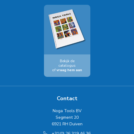
Bekijk de
catalogus
of
vraag hem aan
Contact
Noga Tools BV
Segment 20
6921 RH Duiven
+31(0) 26 319 46 36