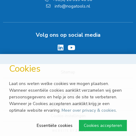
info@nogatools.nl
Volg ons op social media
Cookies
Sitemap
Disclaimer
Laat ons weten welke cookies we mogen plaatsen.
Wanneer essentiële cookies aanklikt verzamelen wij geen
Privacy Policy
persoonsgegevens en help je ons de site te verbeteren.
Wanneer je Cookies accepteren aanklikt krijg je een
Algemene voorwaarden
optimale website ervaring.
Meer over privacy & cookies
.
Cookie-instellingen
Essentiële cookies
Cookies accepteren