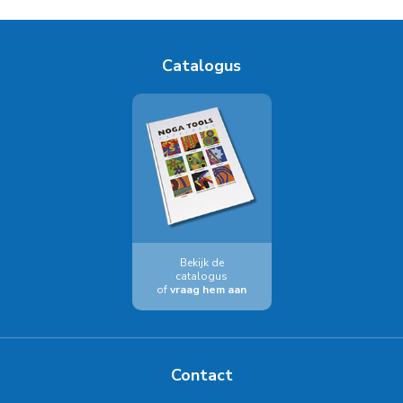
Catalogus
Bekijk de
catalogus
of
vraag hem aan
Contact